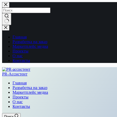
Перейти
к
сути
Ничего
не
найдено
Главная
Разработка на заказ
Маркетплейс медиа
Проекты
О нас
Контакты
PR-Ассистент
Главная
Разработка на заказ
Маркетплейс медиа
Проекты
О нас
Контакты
Поиск