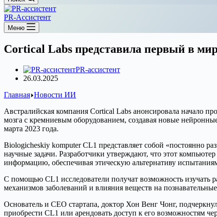
PR-Ассистент
Меню
Cortical Labs представила первый в м
PR-ассистент
26.03.2025
Главная
Новости ИИ
Австралийская компания Cortical Labs анонсировала начало пр
мозга с кремниевым оборудованием, создавая новые нейронные
марта 2023 года.
Biologicheskiy komputer CL1 представляет собой «постоянно р
научные задачи. Разработчики утверждают, что этот компьюте
информацию, обеспечивая этическую альтернативу испытаниям
C помощью CL1 исследователи получат возможность изучать ра
механизмов заболеваний и влияния веществ на познавательны
Основатель и CEO стартапа, доктор Хон Венг Чонг, подчеркнул
приобрести CL1 или арендовать доступ к его возможностям чер