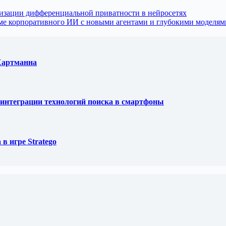
лизации дифференциальной приватности в нейросетях
теме корпоративного ИИ с новыми агентами и глубокими моделя
 Хартманна
ля интеграции технологий поиска в смартфоны
в игре Stratego