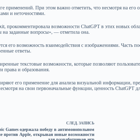
ге применений. При этом важно отметить, что несмотря на его
ками и неточностями.
oxit, прокомментировала возможности ChatGPT в этих новых обл
ы на заданные вопросы», — отметила она.
тся его возможность взаимодействия с изображениями. Часть п
венные ответы.
ширенные текстовые возможности, которые позволяют пользова
и права и образования.
иряют его применение для анализа визуальной информации, пре
несмотря на свои первоначальные функции, ценность ChatGPT для
СЛЕД.
ЗАПИСЬ
pic Games одержала победу в антимонопольном
ле против Apple, открывая новые возможности
для разработчиков игр