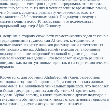
олимпиады по геометрии продемонстрировало, что система
успешно решила 25 из них в установленные временные рамки,
что близко к среднему результату человеческих золотых
медалистов (25.9 решенных задач). Предыдущая ведущая
система решала всего 10 таких задач, что подчеркивает
прорывной характер AlphaGeometry.
Смещение в сторону сложности геометрических задач связано с
традиционными трудностями AI-систем, которые часто
испытывают нехватку навыков рассуждения и качественных
обучающих данных. AlphaGeometry использует гибридный
подход: сочетание нейронной языковой модели и движка
символических выведений. Это позволяет находить решения,
опираясь как на интуитивные идеи, так и на строгие логические
правила.
Кроме того, для обучения AlphaGeometry была разработана
методика создания обширного набора синтетических данных
объемом в 100 миллионов уникальных примеров, что позволяет
избежать дефицита данных для обучения. Открытие кода и
модели AlphaGeometry, а также применение других подходов в
генерации и обучении данных, может открыть новые горизонты
в математике, науке и искусственном интеллекте.