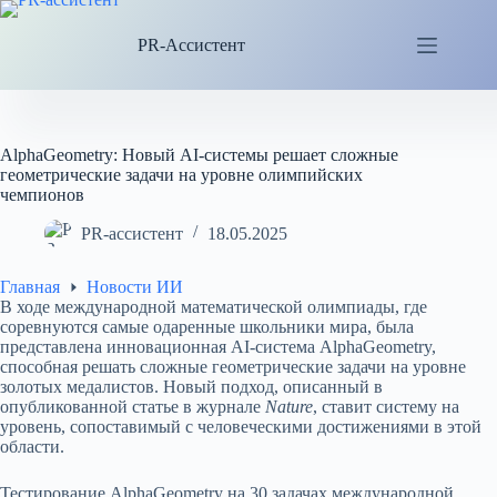
Перейти
к
PR-Ассистент
сути
AlphaGeometry: Новый AI-системы решает сложные
геометрические задачи на уровне олимпийских
чемпионов
PR-ассистент
18.05.2025
Главная
Новости ИИ
В ходе международной математической олимпиады, где
соревнуются самые одаренные школьники мира, была
представлена инновационная AI-система AlphaGeometry,
способная решать сложные геометрические задачи на уровне
золотых медалистов. Новый подход, описанный в
опубликованной статье в журнале
Nature
, ставит систему на
уровень, сопоставимый с человеческими достижениями в этой
области.
Тестирование AlphaGeometry на 30 задачах международной