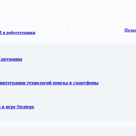
Польз
И и робототехники
 Хартманна
ля интеграции технологий поиска в смартфоны
в игре Stratego