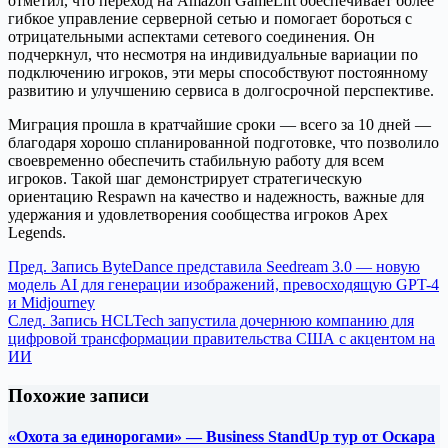
отметил, что переход на Amazon GameLift обеспечивает более
гибкое управление серверной сетью и помогает бороться с
отрицательными аспектами сетевого соединения. Он
подчеркнул, что несмотря на индивидуальные вариации по
подключению игроков, эти меры способствуют постоянному
развитию и улучшению сервиса в долгосрочной перспективе.
Миграция прошла в кратчайшие сроки — всего за 10 дней —
благодаря хорошо спланированной подготовке, что позволило
своевременно обеспечить стабильную работу для всем
игроков. Такой шаг демонстрирует стратегическую
ориентацию Respawn на качество и надежность, важные для
удержания и удовлетворения сообщества игроков Apex
Legends.
Пред.
Запись
ByteDance представила Seedream 3.0 — новую
модель AI для генерации изображений, превосходящую GPT-4
и Midjourney
След.
Запись
HCLTech запустила дочернюю компанию для
цифровой трансформации правительства США с акцентом на
ИИ
Похожие записи
«Охота за единорогами» — Business StandUp тур от Оскара