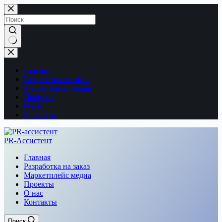
Перейти
к
сути
Ничего
не
найдено
Главная
Разработка на заказ
Маркетплейс медиа
Проекты
О нас
Контакты
PR-Ассистент
Главная
Разработка на заказ
Маркетплейс медиа
Проекты
О нас
Контакты
Поиск