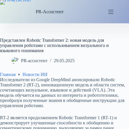
Перейти
к
PR-Ассистент
сути
Представлен Robotic Transformer 2: новая модель для
управления роботами с использованием визуального и
языкового понимания
PR-ассистент
29.05.2025
Главная
Новости ИИ
Исследователи из Google DeepMind анонсировали Robotic
Transformer 2 (RT-2), инновационную модель в области систем,
сочетающих визуальное, языковое и действий (VLA). Эта
модель обучается на данных из интернета и робототехники,
преобразуя полученные знания в обобщенные инструкции для
управления роботами.
RT-2 является продолжением Robotic Transformer 1 (RT-1) и
демонстрирует улучшенные способности к обобщению и
семантическому пониманию, выходящему за рамки ранее