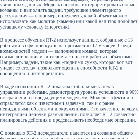
увиденных данных. Модель способна интерпретировать новые
команды и выполнять задачи, требующие элементарного
рассуждения — например, определять, какой объект можно
использовать как молоток (камень) или какой напиток подойдет
уставшему человеку (энергетик).
В процессе обучения RT-2 использует данные, собранные с 13
роботами в офисной кухне на протяжении 17 месяцев. Среди
возможностей модели — выполнение команд, которые
связывают знания из интернета с опытом работы с объектами.
Например, задачи, такие как «подними сумку, которая вот-вот
упадет со стола», позволяют оценить способности RT-2 к
обобщению и интерпретации.
В ходе испытаний RT-2 показала стабильный успех в
управлении роботами, демонстрируя уровень успешности в 90%
по сравнению с предыдущими моделями. Модель эффективно
справляется как с известными задачами, так и с ранее
невиданными объектами и окружениями. Это качество, наряду с
интеграцией цепочки размышлений, позволяет RT-2 совместно
планировать действия и предсказывать необходимые операции.
С помощью RT-2 исследователи надеются на создание общего
физического робота, способного к рассуждению и решению