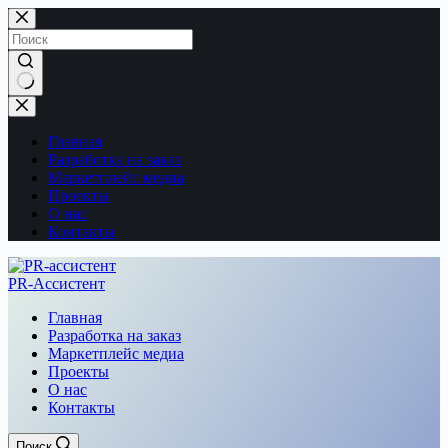
Перейти
к
сути
Ничего
не
найдено
Главная
Разработка на заказ
Маркетплейс медиа
Проекты
О нас
Контакты
PR-Ассистент
Главная
Разработка на заказ
Маркетплейс медиа
Проекты
О нас
Контакты
Поиск