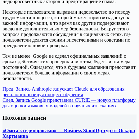
недобросовестных акторов и предотвращение спама.
Некоторые пользователи выразили недовольство по поводу
трудоемкости процесса, который может тормозить доступ к
важной информации, в то время как другие поддерживают
введение дополнительных мер безопасности. Вокруг этого
вопроса продолжаются обсуждения в социальных сетях, где
пользователи делятся своими впечатлениями и советами по
преодолению новой проверки.
Тем не менее, Google не сделал официальных заявлений о
сроках действия этих проверок или о том, будет ли эта мера
постоянной. Ожидается, что в будущем компания предоставит
пользователям больше информации о своих мерах
безопасности.
Пред.
Запись
Anthropic запускает Claude для образования,
революционизируя процесс обучения
След.
Запись
Google представила CURIE — новую платформу
для оценки языковых моделей в научных изысканиях
Похожие записи
«Охота за единорогами» — Business StandUp тур от Оскара
Хартманна