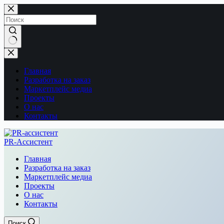
Перейти
к
сути
Ничего
не
найдено
Главная
Разработка на заказ
Маркетплейс медиа
Проекты
О нас
Контакты
PR-Ассистент
Главная
Разработка на заказ
Маркетплейс медиа
Проекты
О нас
Контакты
Поиск