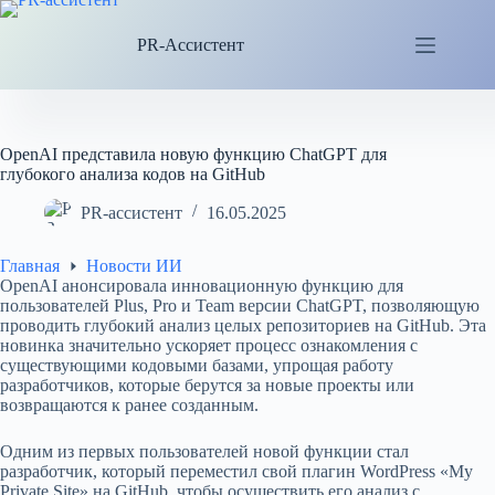
Перейти
к
PR-Ассистент
сути
OpenAI представила новую функцию ChatGPT для
глубокого анализа кодов на GitHub
PR-ассистент
16.05.2025
Главная
Новости ИИ
OpenAI анонсировала инновационную функцию для
пользователей Plus, Pro и Team версии ChatGPT, позволяющую
проводить глубокий анализ целых репозиториев на GitHub. Эта
новинка значительно ускоряет процесс ознакомления с
существующими кодовыми базами, упрощая работу
разработчиков, которые берутся за новые проекты или
возвращаются к ранее созданным.
Одним из первых пользователей новой функции стал
разработчик, который переместил свой плагин WordPress «My
Private Site» на GitHub, чтобы осуществить его анализ с