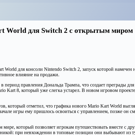
rt World для Switch 2 с открытым миром
art World для консоли Nintendo Switch 2, запуск которой намече
ативное влияние на продажи.
период правления Дональда Трампа, что создает преграды для иг
o Kart 8, который уже слегка устарел. В новом игровом проекте
в, который отметил, что графика нового Mario Kart World выгл
 начале игры ему пришлось освоиться с управлением, позже он с
 мире, который позволяет игрокам путешествовать вместе с друзь
ханикой: при невхождении в топовые позиции они выбывают из т