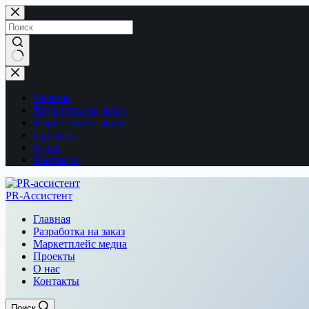
Перейти
к
сути
Ничего
не
найдено
Главная
Разработка на заказ
Маркетплейс медиа
Проекты
О нас
Контакты
PR-Ассистент
Главная
Разработка на заказ
Маркетплейс медиа
Проекты
О нас
Контакты
Поиск