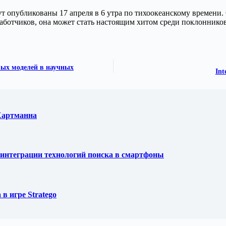
дут опубликованы 17 апреля в 6 утра по тихоокеанскому времени.
аботчиков, она может стать настоящим хитом среди поклонников
ых моделей в научных
Int
 Хартманна
ля интеграции технологий поиска в смартфоны
в игре Stratego