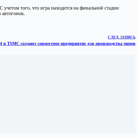
 С учетом того, что игра находится на финальной стадии
 автогонок.
СЛЕД.
ЗАПИСЬ
el и TSMC создают совместное предприятие для производства чипов