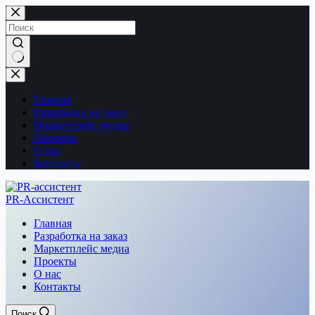
Перейти
к
сути
Ничего
не
найдено
Главная
Разработка на заказ
Маркетплейс медиа
Проекты
О нас
Контакты
PR-Ассистент
Главная
Разработка на заказ
Маркетплейс медиа
Проекты
О нас
Контакты
Поиск