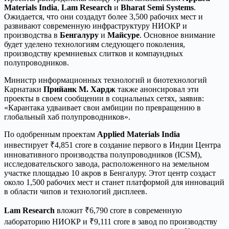
Materials India
,
Lam Research
и
Bharat Semi Systems
.
Ожидается, что они создадут более 3,500 рабочих мест и
развивают современную инфраструктуру НИОКР и
производства в
Бенгалуру
и
Майсуре
. Основное внимание
будет уделено технологиям следующего поколения,
производству кремниевых слитков и компаундных
полупроводников.
Министр информационных технологий и биотехнологий
Карнатаки
Прийанк М. Хардж
также анонсировал эти
проекты в своем сообщении в социальных сетях, заявив:
«Карантака удваивает свои амбиции по превращению в
глобальный хаб полупроводников».
По одобренным проектам
Applied Materials India
инвестирует ₹4,851 crore в создание первого в Индии Центра
инновативного производства полупроводников (ICSM),
исследовательского завода, расположенного на земельном
участке площадью 10 акров в Бенгалуру. Этот центр создаст
около 1,500 рабочих мест и станет платформой для инноваций
в области чипов и технологий дисплеев.
Lam Research
вложит ₹6,790 crore в современную
лабораторию НИОКР и ₹9,111 crore в завод по производству