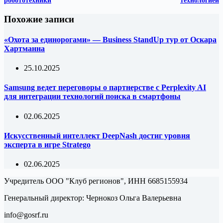
робототехники
технологией
Похожие записи
«Охота за единорогами» — Business StandUp тур от Оскара
Хартманна
25.10.2025
Samsung ведет переговоры о партнерстве с Perplexity AI
для интеграции технологий поиска в смартфоны
02.06.2025
Искусственный интеллект DeepNash достиг уровня
эксперта в игре Stratego
02.06.2025
Учредитель ООО "Клуб регионов", ИНН 6685155934
Генеральный директор: Чернокоз Ольга Валерьевна
info@gosrf.ru