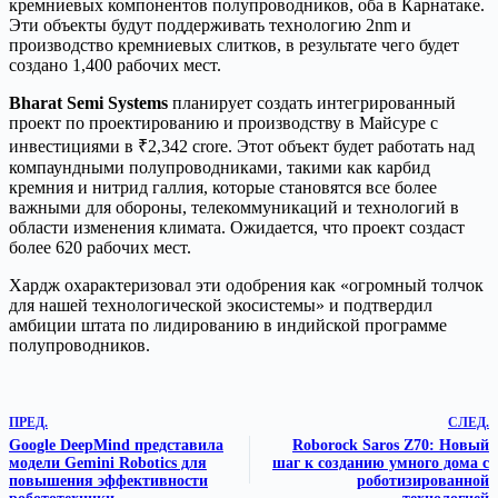
кремниевых компонентов полупроводников, оба в Карнатаке.
Эти объекты будут поддерживать технологию 2nm и
производство кремниевых слитков, в результате чего будет
создано 1,400 рабочих мест.
Bharat Semi Systems
планирует создать интегрированный
проект по проектированию и производству в Майсуре с
инвестициями в ₹2,342 crore. Этот объект будет работать над
компаундными полупроводниками, такими как карбид
кремния и нитрид галлия, которые становятся все более
важными для обороны, телекоммуникаций и технологий в
области изменения климата. Ожидается, что проект создаст
более 620 рабочих мест.
Хардж охарактеризовал эти одобрения как «огромный толчок
для нашей технологической экосистемы» и подтвердил
амбиции штата по лидированию в индийской программе
полупроводников.
ПРЕД.
СЛЕД.
Google DeepMind представила
Roborock Saros Z70: Новый
модели Gemini Robotics для
шаг к созданию умного дома с
повышения эффективности
роботизированной