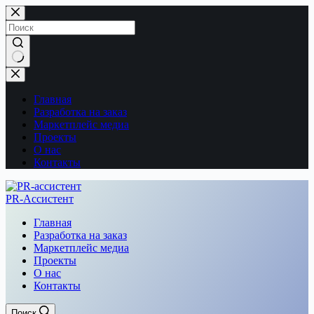
Перейти
к
сути
Ничего
не
найдено
Главная
Разработка на заказ
Маркетплейс медиа
Проекты
О нас
Контакты
PR-Ассистент
Главная
Разработка на заказ
Маркетплейс медиа
Проекты
О нас
Контакты
Поиск