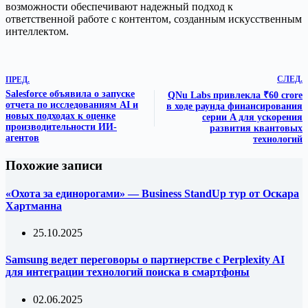
возможности обеспечивают надежный подход к
ответственной работе с контентом, созданным искусственным
интеллектом.
СЛЕД.
ПРЕД.
Salesforce объявила о запуске
QNu Labs привлекла ₹60 crore
отчета по исследованиям AI и
в ходе раунда финансирования
новых подходах к оценке
серии A для ускорения
производительности ИИ-
развития квантовых
агентов
технологий
Похожие записи
«Охота за единорогами» — Business StandUp тур от Оскара
Хартманна
25.10.2025
Samsung ведет переговоры о партнерстве с Perplexity AI
для интеграции технологий поиска в смартфоны
02.06.2025