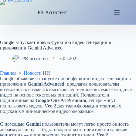
Перейти
к
PR-Ассистент
сути
Google запускает новую функцию видео генерации в
приложении Gemini Advanced
PR-ассистент
13.05.2025
Главная
Новости ИИ
Google объявляет о запуске новой функции видео генерации в
приложении
Gemini Advanced
, предлагая пользователям
возможность создавать высококачественные восемь секундные
видео на основе текстовых описаний. Пользователи,
подписанные на
Google One AI Premium
, теперь могут
использовать модель
Veo 2
для трансформации текстовых
подсказок в динамическое видеосодержимое.
С помощью
Gemini
пользователи могут легко просто описать
желаемую сцену — будь то короткая история или визуальная
концепция — и приложение оживит их идеи.
Veo 2