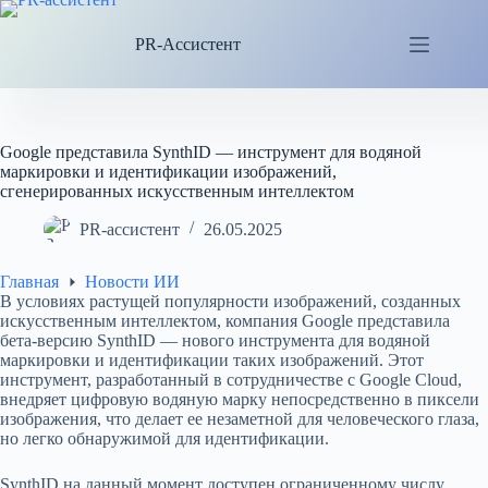
Перейти
к
PR-Ассистент
сути
Google представила SynthID — инструмент для водяной
маркировки и идентификации изображений,
сгенерированных искусственным интеллектом
PR-ассистент
26.05.2025
Главная
Новости ИИ
В условиях растущей популярности изображений, созданных
искусственным интеллектом, компания Google представила
бета-версию SynthID — нового инструмента для водяной
маркировки и идентификации таких изображений. Этот
инструмент, разработанный в сотрудничестве с Google Cloud,
внедряет цифровую водяную марку непосредственно в пиксели
изображения, что делает ее незаметной для человеческого глаза,
но легко обнаружимой для идентификации.
SynthID на данный момент доступен ограниченному числу