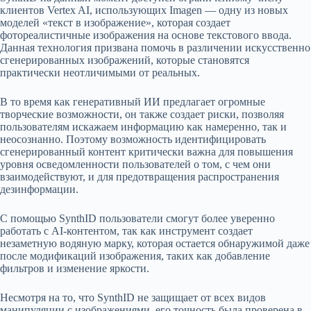
клиентов Vertex AI, использующих Imagen — одну из новых
моделей «текст в изображение», которая создает
фотореалистичные изображения на основе текстового ввода.
Данная технология призвана помочь в различении искусственно
сгенерированных изображений, которые становятся
практически неотличимыми от реальных.
В то время как генеративный ИИ предлагает огромные
творческие возможности, он также создает риски, позволяя
пользователям искажаем информацию как намеренно, так и
неосознанно. Поэтому возможность идентифицировать
сгенерированный контент критически важна для повышения
уровня осведомленности пользователей о том, с чем они
взаимодействуют, и для предотвращения распространения
дезинформации.
С помощью SynthID пользователи смогут более уверенно
работать с AI-контентом, так как инструмент создает
незаметную водяную марку, которая остается обнаружимой даже
после модификаций изображения, таких как добавление
фильтров и изменение яркости.
Несмотря на то, что SynthID не защищает от всех видов
манипуляции с изображениями, его точность была проверена в