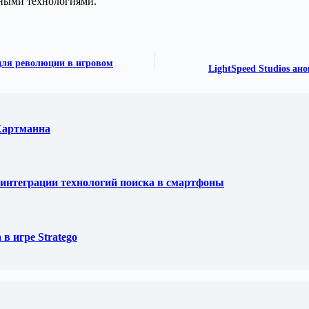
ными технологиями.
 для революции в игровом
LightSpeed Studios а
 Хартманна
ля интеграции технологий поиска в смартфоны
в игре Stratego