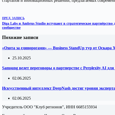
стартапов и инновационных решений, предлагаемых современ
ПРЕД.
ЗАПИСЬ
Diga Labs и Ambrus Studio вступают в стратегическое партнёрство
сообществе
Похожие записи
«Охота за единорогами» — Business StandUp тур от Оскара
25.10.2025
Samsung ведет переговоры о партнерстве с Perplexity AI д
02.06.2025
Искусственный интеллект DeepNash достиг уровня эксперта 
02.06.2025
Учредитель ООО "Клуб регионов", ИНН 6685155934