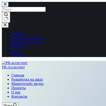
Перейти
к
сути
Ничего
не
найдено
Главная
Разработка на заказ
Маркетплейс медиа
Проекты
О нас
Контакты
PR-Ассистент
Главная
Разработка на заказ
Маркетплейс медиа
Проекты
О нас
Контакты
Поиск